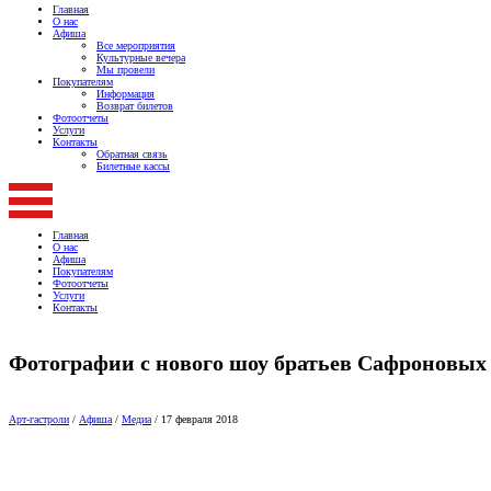
Главная
О нас
Афиша
Все мероприятия
Культурные вечера
Мы провели
Покупателям
Информация
Возврат билетов
Фотоотчеты
Услуги
Контакты
Обратная связь
Билетные кассы
Главная
О нас
Афиша
Покупателям
Фотоотчеты
Услуги
Контакты
Фотографии с нового шоу братьев Сафроновых
Арт-гастроли
/
Афиша
/
Медиа
/
17 февраля 2018