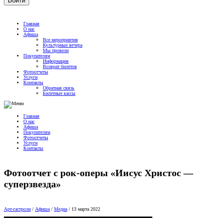
Главная
О нас
Афиша
Все мероприятия
Культурные вечера
Мы провели
Покупателям
Информация
Возврат билетов
Фотоотчеты
Услуги
Контакты
Обратная связь
Билетные кассы
Главная
О нас
Афиша
Покупателям
Фотоотчеты
Услуги
Контакты
Фотоотчет с рок-оперы «Иисус Христос —
суперзвезда»
Арт-гастроли
/
Афиша
/
Медиа
/
13 марта 2022