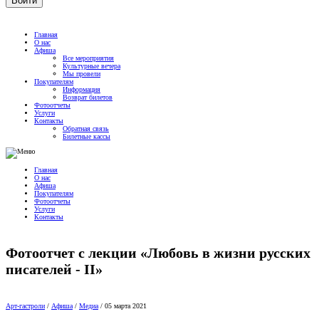
Главная
О нас
Афиша
Все мероприятия
Культурные вечера
Мы провели
Покупателям
Информация
Возврат билетов
Фотоотчеты
Услуги
Контакты
Обратная связь
Билетные кассы
Главная
О нас
Афиша
Покупателям
Фотоотчеты
Услуги
Контакты
Фотоотчет с лекции «Любовь в жизни русских
писателей - II»
Арт-гастроли
/
Афиша
/
Медиа
/
05 марта 2021