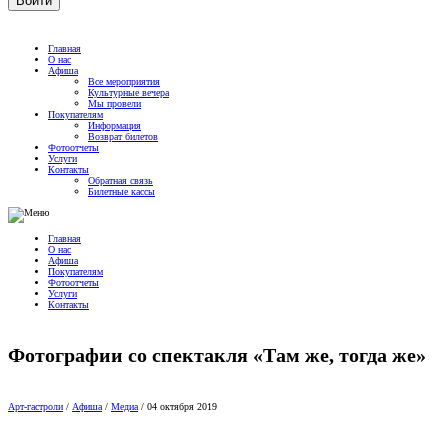
Главная
О нас
Афиша
Все мероприятия
Культурные вечера
Мы провели
Покупателям
Информация
Возврат билетов
Фотоотчеты
Услуги
Контакты
Обратная связь
Билетные кассы
Главная
О нас
Афиша
Покупателям
Фотоотчеты
Услуги
Контакты
Фотографии со спектакля «Там же, тогда же»
Арт-гастроли
/
Афиша
/
Медиа
/
04 октября 2019